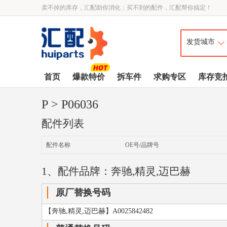
卖不掉的库存，汇配助你消化；买不到的配件，汇配帮你搞定！
首页
爆款特价
拆车件
求购专区
库存竞
P
> P06036
配件列表
配件名称
OE号/品牌号
1、配件品牌：奔驰,精灵,迈巴赫
原厂替换号码
【奔驰,精灵,迈巴赫】A0025842482