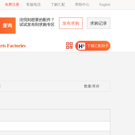
免费注册
客服电话
了解汇配
帮助中心
English
没找到想要的配件？
发布求购
求购记录
试试发布到求购专区
查询
rts Factories
下载汇配助手
商
数量/库存