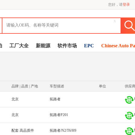
您好，请
登录
x
拍
工厂大全
新能源
软件市场
EPC
Chinese Auto Pa
品牌 | 品质 | 产地
车型描述
单位
供应
北京
拓路者
北京
拓路者P201
配套 高品质件
拓路者/N2/T6/H9