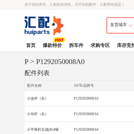
卖不掉的库存，汇配助你消化；买不到的配件，汇配帮你搞定！
首页
爆款特价
拆车件
求购专区
库存竞
P
> P1292050008A0
配件列表
配件名称
OE号/品牌号
小连杆（右）
P1292050008A0
小吊杆（右）
P1292050008A0
小平衡杆总成(R)4驱
P1292050008A0