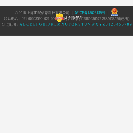
© 2018 上海汇配信息科技有限公司 ｜
沪ICP备18023159号
｜
汇配曝光台
联系电话：021-60693599 021-60693555 | 客服QQ：2885636572 2885638526(已满)
A
B
C
D
E
F
G
H
I
J
K
L
M
N
O
P
Q
R
S
T
U
V
W
X
Y
Z
0
1
2
3
4
5
6
7
8
9
站点地图：