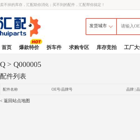
卖不掉的库存，汇配助你消化；买不到的配件，汇配帮你搞定！
首页
爆款特价
拆车件
求购专区
库存竞拍
工厂大
Q
> Q000005
配件列表
配件名称
OE号/品牌号
品牌 | 品
< 返回站点地图