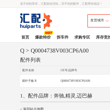
卖不掉的库存，汇配助你消化；买不到的配件，汇配帮你搞定！
首页
爆款特价
拆车件
求购专区
库存竞
Q
> Q0004738V003CP6A00
配件列表
配件名称
OE号/品牌号
前叶子板 R
Q0004738V003CP6A00
1、配件品牌：奔驰,精灵,迈巴赫
< 返回站点地图