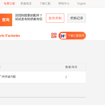
免费注册
客服电话
了解汇配
帮助中心
English
没找到想要的配件？
发布求购
求购记录
试试发布到求购专区
查询
rts Factories
下载汇配助手
商
数量/库存
广州华迪汽配
2