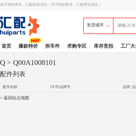
卖不掉的库存，汇配助你消化；买不到的配件，汇配帮你搞定！
首页
爆款特价
拆车件
求购专区
库存竞拍
工厂大
Q
> Q00A1008101
配件列表
配件名称
OE号/品牌号
品牌 | 品
< 返回站点地图