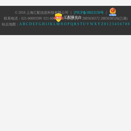
© 2018 上海汇配信息科技有限公司 ｜
沪ICP备18023159号
｜
汇配曝光台
联系电话：021-60693599 021-60693555 | 客服QQ：2885636572 2885638526(已满)
A
B
C
D
E
F
G
H
I
J
K
L
M
N
O
P
Q
R
S
T
U
V
W
X
Y
Z
0
1
2
3
4
5
6
7
8
9
站点地图：