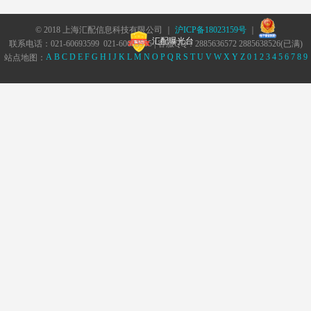
© 2018 上海汇配信息科技有限公司 ｜
沪ICP备18023159号
｜
汇配曝光台
联系电话：021-60693599 021-60693555 | 客服QQ：2885636572 2885638526(已满)
A
B
C
D
E
F
G
H
I
J
K
L
M
N
O
P
Q
R
S
T
U
V
W
X
Y
Z
0
1
2
3
4
5
6
7
8
9
站点地图：