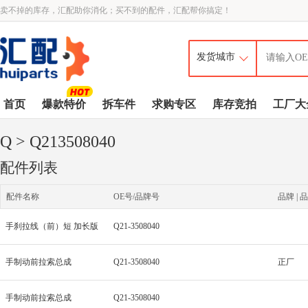
卖不掉的库存，汇配助你消化；买不到的配件，汇配帮你搞定！
首页
爆款特价
拆车件
求购专区
库存竞拍
工厂大
Q
> Q213508040
配件列表
配件名称
OE号/品牌号
品牌 | 品
手刹拉线（前）短 加长版
Q21-3508040
手制动前拉索总成
Q21-3508040
正厂
手制动前拉索总成
Q21-3508040