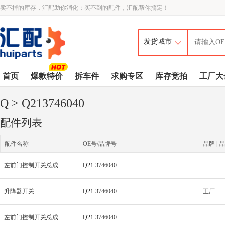
卖不掉的库存，汇配助你消化；买不到的配件，汇配帮你搞定！
首页
爆款特价
拆车件
求购专区
库存竞拍
工厂大
Q
> Q213746040
配件列表
配件名称
OE号/品牌号
品牌 | 品
左前门控制开关总成
Q21-3746040
升降器开关
Q21-3746040
正厂
左前门控制开关总成
Q21-3746040