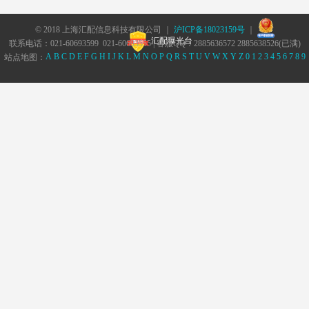
© 2018 上海汇配信息科技有限公司 ｜
沪ICP备18023159号
｜
汇配曝光台
联系电话：021-60693599 021-60693555 | 客服QQ：2885636572 2885638526(已满)
A
B
C
D
E
F
G
H
I
J
K
L
M
N
O
P
Q
R
S
T
U
V
W
X
Y
Z
0
1
2
3
4
5
6
7
8
9
站点地图：