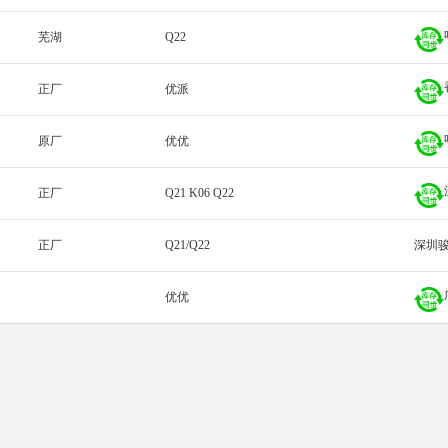
芜湖
Q22
正厂
优派
原厂
优优
正厂
Q21 K06 Q22
正厂
Q21/Q22
深圳
优优