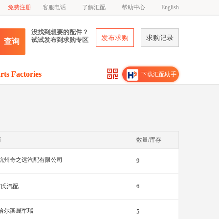
免费注册
客服电话
了解汇配
帮助中心
English
没找到想要的配件？
发布求购
求购记录
试试发布到求购专区
查询
rts Factories
下载汇配助手
商
数量/库存
杭州奇之远汽配有限公司
9
何氏汽配
6
哈尔滨晟军瑞
5