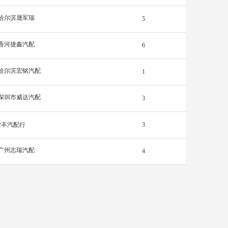
哈尔滨晟军瑞
5
香河捷鑫汽配
6
哈尔滨宏铭汽配
1
深圳市威达汽配
3
骏丰汽配行
3
广州志瑞汽配
4