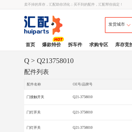
卖不掉的库存，汇配助你消化；买不到的配件，汇配帮你搞定！
首页
爆款特价
拆车件
求购专区
库存竞
Q
> Q213758010
配件列表
配件名称
OE号/品牌号
门接触开关
Q21-3758010
门灯开关
Q21-3758010
门灯开关
Q21-3758010