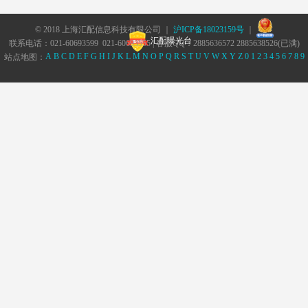
© 2018 上海汇配信息科技有限公司 ｜
沪ICP备18023159号
｜
汇配曝光台
联系电话：021-60693599 021-60693555 | 客服QQ：2885636572 2885638526(已满)
A
B
C
D
E
F
G
H
I
J
K
L
M
N
O
P
Q
R
S
T
U
V
W
X
Y
Z
0
1
2
3
4
5
6
7
8
9
站点地图：