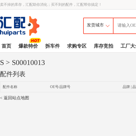
卖不掉的库存，汇配助你消化；买不到的配件，汇配帮你搞定！
首页
爆款特价
拆车件
求购专区
库存竞拍
工厂大
S
> S00010013
配件列表
配件名称
OE号/品牌号
品牌 | 品
< 返回站点地图