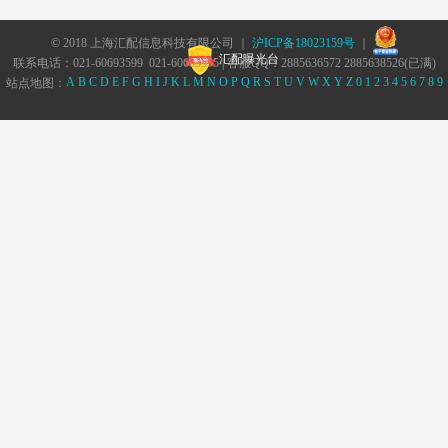
© 2018 上海汇配信息科技有限公司 ｜
沪ICP备18023159号
｜
汇配曝光台
联系电话：021-60693599 021-60693555 | 客服QQ：2885636572 2885638526(已满)
A
B
C
D
E
F
G
H
I
J
K
L
M
N
O
P
Q
R
S
T
U
V
W
X
Y
Z
0
1
2
3
4
5
6
7
8
9
站点地图：