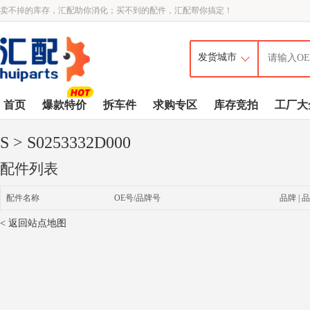
卖不掉的库存，汇配助你消化；买不到的配件，汇配帮你搞定！
首页
爆款特价
拆车件
求购专区
库存竞拍
工厂大
S
> S0253332D000
配件列表
配件名称
OE号/品牌号
品牌 | 品
< 返回站点地图