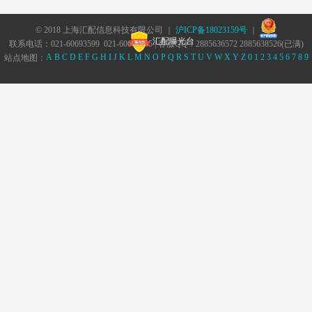
© 2018 上海汇配信息科技有限公司 ｜
沪ICP备18023159号
｜
汇配曝光台
联系电话：021-60693599 021-60693555 | 客服QQ：2885636572 2885638526(已满)
A
B
C
D
E
F
G
H
I
J
K
L
M
N
O
P
Q
R
S
T
U
V
W
X
Y
Z
0
1
2
3
4
5
6
7
8
9
站点地图：