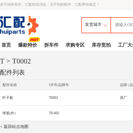
卖不掉的库存，汇配助你消化；买不到的配件，汇配帮你搞定！
首页
爆款特价
拆车件
求购专区
库存竞拍
工厂大
T
> T0002
配件列表
配件名称
OE号/品牌号
品牌 | 品
叶子板
T0002
原厂
球笼(外）
T0-002
< 返回站点地图