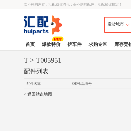
卖不掉的库存，汇配助你消化；买不到的配件，汇配帮你搞定！
首页
爆款特价
拆车件
求购专区
库存竞
T
> T005951
配件列表
配件名称
OE号/品牌号
< 返回站点地图