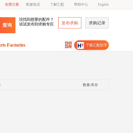
免费注册
客服电话
了解汇配
帮助中心
English
没找到想要的配件？
发布求购
求购记录
试试发布到求购专区
查询
rts Factories
下载汇配助手
商
数量/库存