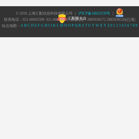
© 2018 上海汇配信息科技有限公司 ｜
沪ICP备18023159号
｜
汇配曝光台
联系电话：021-60693599 021-60693555 | 客服QQ：2885636572 2885638526(已满)
A
B
C
D
E
F
G
H
I
J
K
L
M
N
O
P
Q
R
S
T
U
V
W
X
Y
Z
0
1
2
3
4
5
6
7
8
9
站点地图：