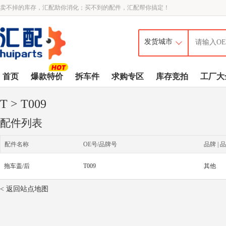
卖不掉的库存，汇配助你消化；买不到的配件，汇配帮你搞定！
首页
爆款特价
拆车件
求购专区
库存竞拍
工厂大
T
> T009
配件列表
配件名称
OE号/品牌号
品牌 | 品
拖车盖/后
T009
其他
< 返回站点地图