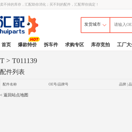
卖不掉的库存，汇配助你消化；买不到的配件，汇配帮你搞定！
首页
爆款特价
拆车件
求购专区
库存竞拍
工厂大
T
> T011139
配件列表
配件名称
OE号/品牌号
品牌 | 品
< 返回站点地图