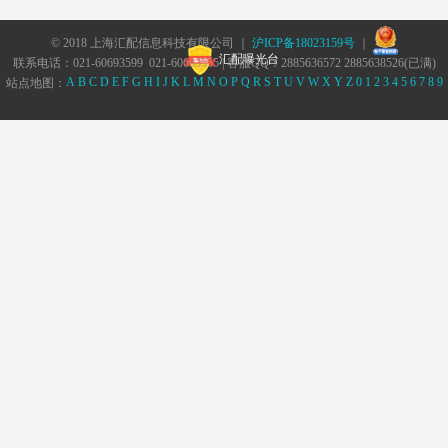
© 2018 上海汇配信息科技有限公司 ｜
沪ICP备18023159号
｜
汇配曝光台
联系电话：021-60693599 021-60693555 | 客服QQ：2885636572 2885638526(已满)
A
B
C
D
E
F
G
H
I
J
K
L
M
N
O
P
Q
R
S
T
U
V
W
X
Y
Z
0
1
2
3
4
5
6
7
8
9
站点地图：