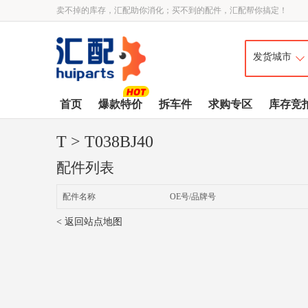
卖不掉的库存，汇配助你消化；买不到的配件，汇配帮你搞定！
首页
爆款特价
拆车件
求购专区
库存竞
T
> T038BJ40
配件列表
配件名称
OE号/品牌号
< 返回站点地图