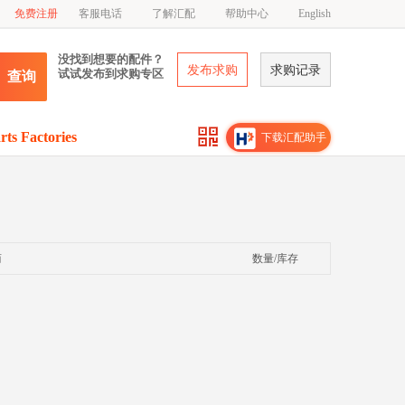
免费注册
客服电话
了解汇配
帮助中心
English
没找到想要的配件？
发布求购
求购记录
试试发布到求购专区
查询
rts Factories
下载汇配助手
商
数量/库存