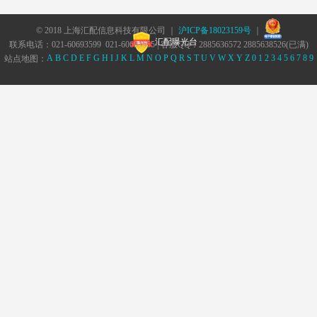
© 2018 上海汇配信息科技有限公司 ｜
沪ICP备18023159号
｜
汇配曝光台
联系电话：021-60693599 021-60693555 | 客服QQ：2885636572 2885638526(已满)
A
B
C
D
E
F
G
H
I
J
K
L
M
N
O
P
Q
R
S
T
U
V
W
X
Y
Z
0
1
2
3
4
5
6
7
8
9
站点地图：