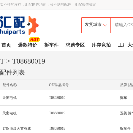
卖不掉的库存，汇配助你消化；买不到的配件，汇配帮你搞定！
首页
爆款特价
拆车件
求购专区
库存竞拍
工厂大
T
> T08680019
配件列表
配件名称
OE号/品牌号
品牌 | 品
天窗电机
T08680019
拆车
天窗电机
T08680019
五菱 拆
17款博瑞天窗总成
T08680019
拆车件