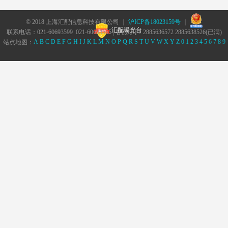
© 2018 上海汇配信息科技有限公司 ｜
沪ICP备18023159号
｜
汇配曝光台
联系电话：021-60693599 021-60693555 | 客服QQ：2885636572 2885638526(已满)
A
B
C
D
E
F
G
H
I
J
K
L
M
N
O
P
Q
R
S
T
U
V
W
X
Y
Z
0
1
2
3
4
5
6
7
8
9
站点地图：