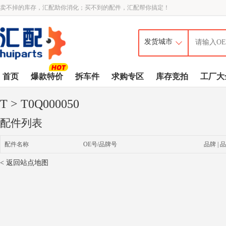
卖不掉的库存，汇配助你消化；买不到的配件，汇配帮你搞定！
首页
爆款特价
拆车件
求购专区
库存竞拍
工厂大
T
> T0Q000050
配件列表
配件名称
OE号/品牌号
品牌 | 品
< 返回站点地图