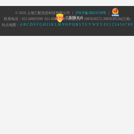
© 2018 上海汇配信息科技有限公司 ｜
沪ICP备18023159号
｜
汇配曝光台
联系电话：021-60693599 021-60693555 | 客服QQ：2885636572 2885638526(已满)
A
B
C
D
E
F
G
H
I
J
K
L
M
N
O
P
Q
R
S
T
U
V
W
X
Y
Z
0
1
2
3
4
5
6
7
8
9
站点地图：