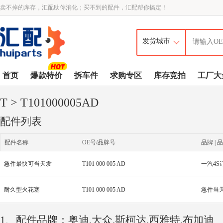
卖不掉的库存，汇配助你消化；买不到的配件，汇配帮你搞定！
首页
爆款特价
拆车件
求购专区
库存竞拍
工厂大
T
> T101000005AD
配件列表
配件名称
OE号/品牌号
品牌 | 品
急件最快可当天发
T101 000 005 AD
一汽4S
耐久型火花塞
T101 000 005 AD
急件当
1、配件品牌：奥迪,大众,斯柯达,西雅特,布加迪