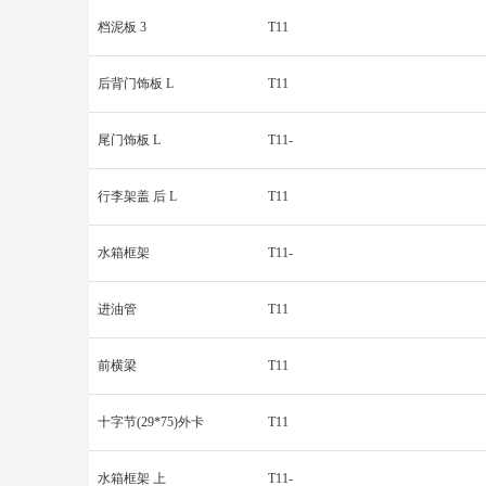
档泥板 3
T11
后背门饰板 L
T11
尾门饰板 L
T11-
行李架盖 后 L
T11
水箱框架
T11-
进油管
T11
前横梁
T11
十字节(29*75)外卡
T11
水箱框架 上
T11-