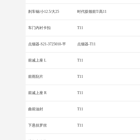
刹车锅/小12.5/大25
时代驭领前T/高11
车门内衬卡扣
T11
点烟器-S21-3725010-平
点烟器-T11
前减上座 L
T11
前雨刮片
T11
前减上座 R
T11
曲前油封
T11
下悬挂罗丝
T11