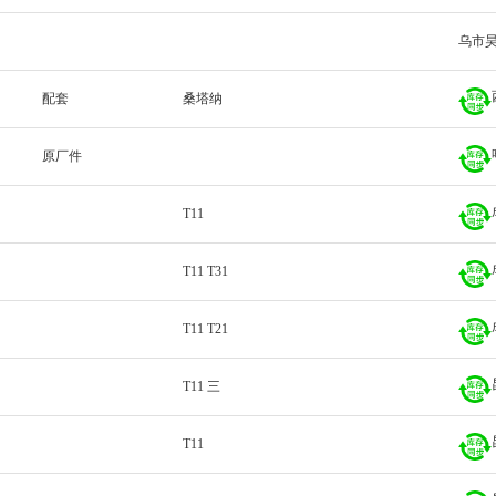
乌市
配套
桑塔纳
原厂件
T11
T11 T31
T11 T21
T11 三
T11