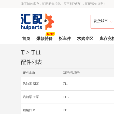
卖不掉的库存，汇配助你消化；买不到的配件，汇配帮你搞定！
首页
爆款特价
拆车件
求购专区
库存竞
T
> T11
配件列表
配件名称
OE号/品牌号
汽油泵 副泵
T11-
汽油泵 主泵
T11-
后尾灯 R
T11