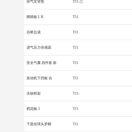
排气支管垫
T11-三
脚踏板 L R
T11
后桥总成
T11
进气压力传感器
T11
安全气囊 四件套 新
T11
发动机下挡板 合
T11
水箱框架
T11-
档泥板 3
T11
下悬挂球头罗帽
T11