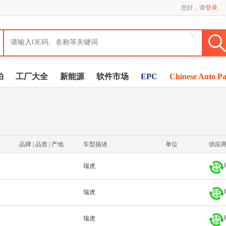
您好，请
登录
x
拍
工厂大全
新能源
软件市场
EPC
Chinese Auto Pa
品牌 | 品质 | 产地
车型描述
单位
供应
瑞虎
瑞虎
瑞虎