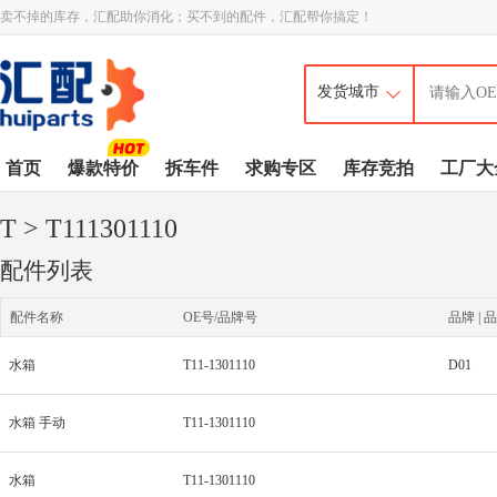
卖不掉的库存，汇配助你消化；买不到的配件，汇配帮你搞定！
首页
爆款特价
拆车件
求购专区
库存竞拍
工厂大
T
> T111301110
配件列表
配件名称
OE号/品牌号
品牌 | 品
水箱
T11-1301110
D01
水箱 手动
T11-1301110
水箱
T11-1301110