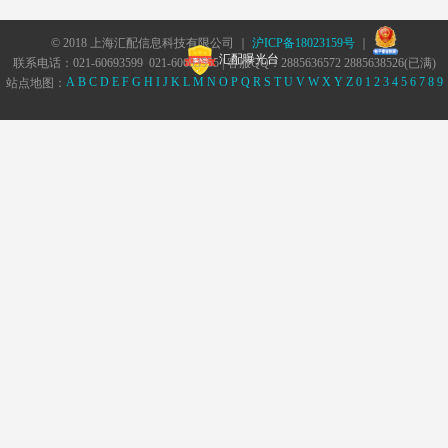
© 2018 上海汇配信息科技有限公司 ｜
沪ICP备18023159号
｜
汇配曝光台
联系电话：021-60693599 021-60693555 | 客服QQ：2885636572 2885638526(已满)
A
B
C
D
E
F
G
H
I
J
K
L
M
N
O
P
Q
R
S
T
U
V
W
X
Y
Z
0
1
2
3
4
5
6
7
8
9
站点地图：