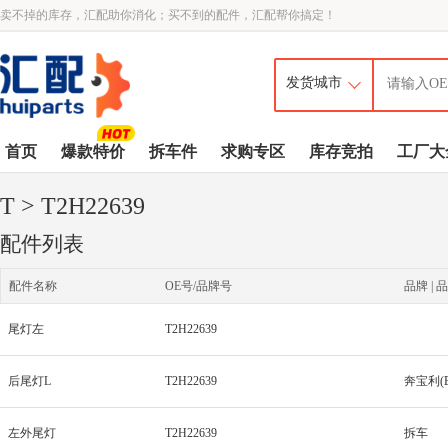
卖不掉的库存，汇配助你消化；买不到的配件，汇配帮你搞定！
首页
爆款特价
拆车件
求购专区
库存竞拍
工厂大
T
> T2H22639
配件列表
配件名称
OE号/品牌号
品牌 | 品
尾灯左
T2H22639
后尾灯L
T2H22639
左外尾灯
T2H22639
拆车