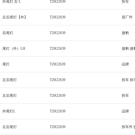
外尾灯 左 L
T2H22639
拆车
左后尾灯【外】
T2H22639
原厂件
后尾灯
T2H22639
捷豹
尾灯（外）LH
T2H22639
捷豹 捷
尾灯
T2H22639
品牌
左后尾灯
T2H22639
拆车 拆
左后尾灯
T2H22639
拆车
外尾灯L
T2H22639
品牌
左后尾灯
T2H22639
拆车件 