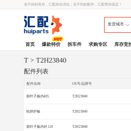
卖不掉的库存，汇配助你消化；买不到的配件，汇配帮你搞定！
首页
爆款特价
拆车件
求购专区
库存竞
T
> T2H23840
配件列表
配件名称
OE号/品牌号
前叶子板内衬L
T2H23840
轮拱护板
T2H23840
前叶子板内衬 LH
T2H23840