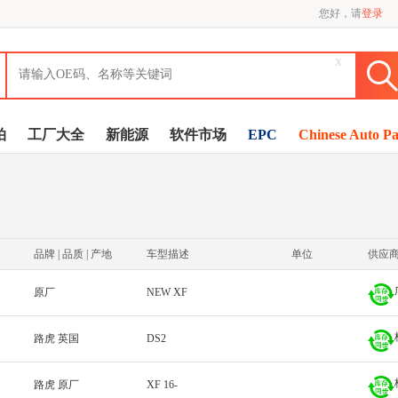
您好，请
登录
x
拍
工厂大全
新能源
软件市场
EPC
Chinese Auto Pa
品牌 | 品质 | 产地
车型描述
单位
供应
原厂
NEW XF
路虎 英国
DS2
路虎 原厂
XF 16-