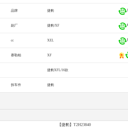
品牌
捷豹
副厂
捷豹/XF
cc
XEL
赛勒柏
XF
捷豹XFL/16款
拆车件
捷豹
【捷豹】T2H23840