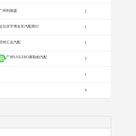
广州利德盛
2
哈尔滨宇博名车汽配商行
1
郑州汇达汽配
1
广州SAILEBO赛勒柏汽配
2
1
4