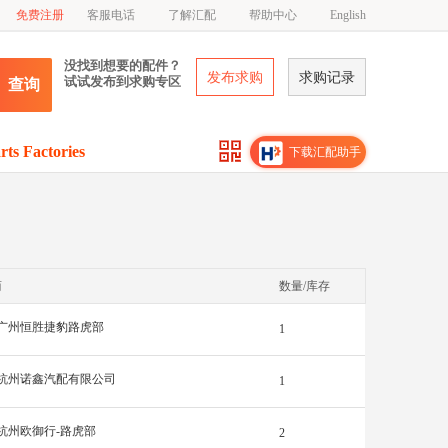
免费注册
客服电话
了解汇配
帮助中心
English
没找到想要的配件？
发布求购
求购记录
试试发布到求购专区
查询
rts Factories
下载汇配助手
商
数量/库存
广州恒胜捷豹路虎部
1
杭州诺鑫汽配有限公司
1
杭州欧御行-路虎部
2