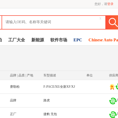
您好，请
登录
x
拍
工厂大全
新能源
软件市场
EPC
Chinese Auto Pa
品牌 | 品质 | 产地
车型描述
单位
供应
赛勒柏
F-PACE/XE/全新XF/XJ
品牌
路虎
正厂
捷豹 无包