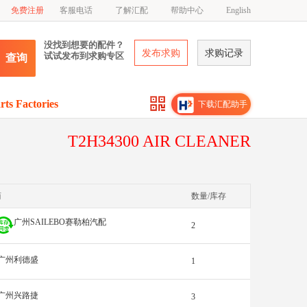
免费注册
客服电话
了解汇配
帮助中心
English
没找到想要的配件？
发布求购
求购记录
试试发布到求购专区
查询
rts Factories
下载汇配助手
T2H34300 AIR CLEANER
商
数量/库存
广州SAILEBO赛勒柏汽配
2
广州利德盛
1
广州兴路捷
3