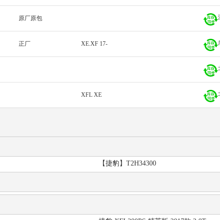
原厂原包
正厂
XE.XF 17-
XFL XE
【捷豹】T2H34300