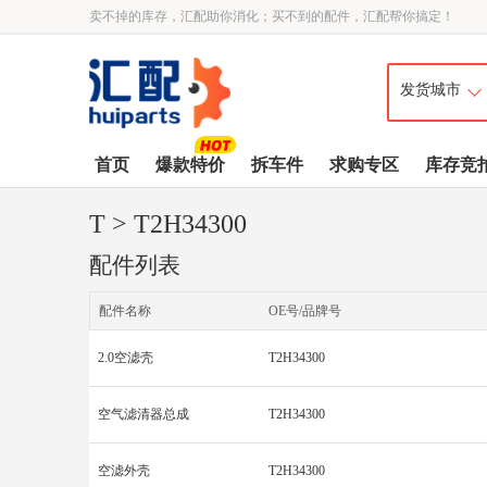
卖不掉的库存，汇配助你消化；买不到的配件，汇配帮你搞定！
首页
爆款特价
拆车件
求购专区
库存竞
T
> T2H34300
配件列表
配件名称
OE号/品牌号
2.0空滤壳
T2H34300
空气滤清器总成
T2H34300
空滤外壳
T2H34300