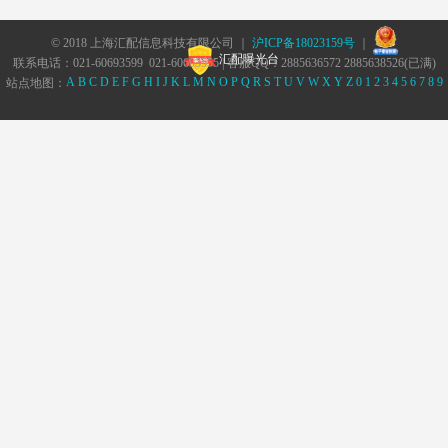
© 2018 上海汇配信息科技有限公司 ｜
沪ICP备18023159号
｜
汇配曝光台
联系电话：021-60693599 021-60693555 | 客服QQ：2885636572 2885638526(已满)
A
B
C
D
E
F
G
H
I
J
K
L
M
N
O
P
Q
R
S
T
U
V
W
X
Y
Z
0
1
2
3
4
5
6
7
8
9
站点地图：