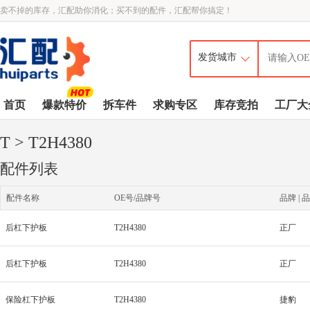
卖不掉的库存，汇配助你消化；买不到的配件，汇配帮你搞定！
首页
爆款特价
拆车件
求购专区
库存竞拍
工厂大
T
> T2H4380
配件列表
配件名称
OE号/品牌号
品牌 | 品
后杠下护板
T2H4380
正厂
后杠下护板
T2H4380
正厂
保险杠下护板
T2H4380
捷豹