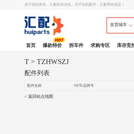
卖不掉的库存，汇配助你消化；买不到的配件，汇配帮你搞定！
首页
爆款特价
拆车件
求购专区
库存竞
T
> TZHWSZJ
配件列表
配件名称
OE号/品牌号
< 返回站点地图