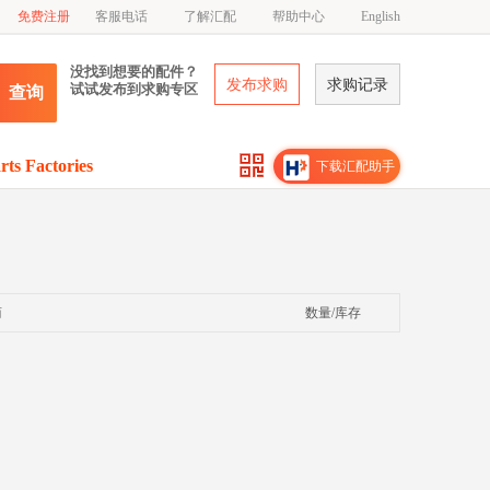
免费注册
客服电话
了解汇配
帮助中心
English
没找到想要的配件？
发布求购
求购记录
试试发布到求购专区
查询
rts Factories
下载汇配助手
商
数量/库存