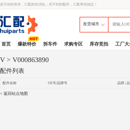
卖不掉的库存，汇配助你消化；买不到的配件，汇配帮你搞定！
首页
爆款特价
拆车件
求购专区
库存竞拍
工厂大
V
> V000863890
配件列表
配件名称
OE号/品牌号
品牌 | 品
< 返回站点地图