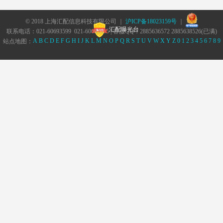
© 2018 上海汇配信息科技有限公司 ｜
沪ICP备18023159号
｜
汇配曝光台
联系电话：021-60693599 021-60693555 | 客服QQ：2885636572 2885638526(已满)
A
B
C
D
E
F
G
H
I
J
K
L
M
N
O
P
Q
R
S
T
U
V
W
X
Y
Z
0
1
2
3
4
5
6
7
8
9
站点地图：