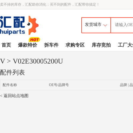
卖不掉的库存，汇配助你消化；买不到的配件，汇配帮你搞定！
首页
爆款特价
拆车件
求购专区
库存竞拍
工厂大
V
> V02E30005200U
配件列表
配件名称
OE号/品牌号
品牌 | 品
< 返回站点地图