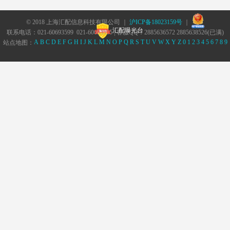
© 2018 上海汇配信息科技有限公司 ｜
沪ICP备18023159号
｜
汇配曝光台
联系电话：021-60693599 021-60693555 | 客服QQ：2885636572 2885638526(已满)
A
B
C
D
E
F
G
H
I
J
K
L
M
N
O
P
Q
R
S
T
U
V
W
X
Y
Z
0
1
2
3
4
5
6
7
8
9
站点地图：