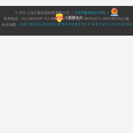
© 2018 上海汇配信息科技有限公司 ｜
沪ICP备18023159号
｜
汇配曝光台
联系电话：021-60693599 021-60693555 | 客服QQ：2885636572 2885638526(已满)
A
B
C
D
E
F
G
H
I
J
K
L
M
N
O
P
Q
R
S
T
U
V
W
X
Y
Z
0
1
2
3
4
5
6
7
8
9
站点地图：