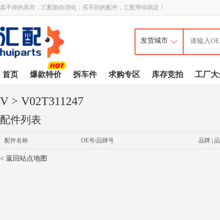
卖不掉的库存，汇配助你消化；买不到的配件，汇配帮你搞定！
首页
爆款特价
拆车件
求购专区
库存竞拍
工厂大
V
> V02T311247
配件列表
配件名称
OE号/品牌号
品牌 | 品
< 返回站点地图