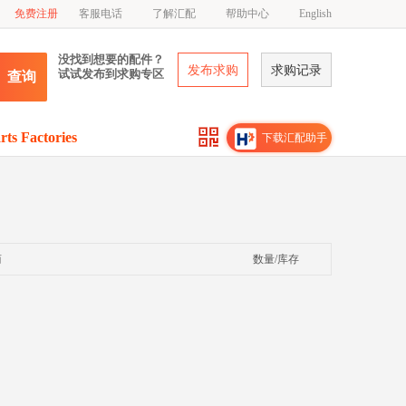
免费注册
客服电话
了解汇配
帮助中心
English
没找到想要的配件？
发布求购
求购记录
试试发布到求购专区
查询
rts Factories
下载汇配助手
商
数量/库存