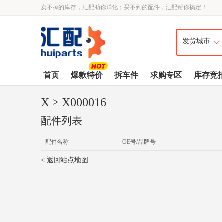
卖不掉的库存，汇配助你消化；买不到的配件，汇配帮你搞定！
首页
爆款特价
拆车件
求购专区
库存竞
X
> X000016
配件列表
配件名称
OE号/品牌号
< 返回站点地图