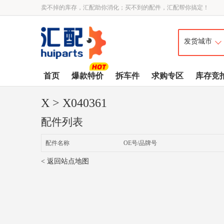
卖不掉的库存，汇配助你消化；买不到的配件，汇配帮你搞定！
首页
爆款特价
拆车件
求购专区
库存竞
X
> X040361
配件列表
配件名称
OE号/品牌号
< 返回站点地图