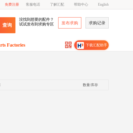
免费注册
客服电话
了解汇配
帮助中心
English
没找到想要的配件？
发布求购
求购记录
试试发布到求购专区
查询
rts Factories
下载汇配助手
商
数量/库存