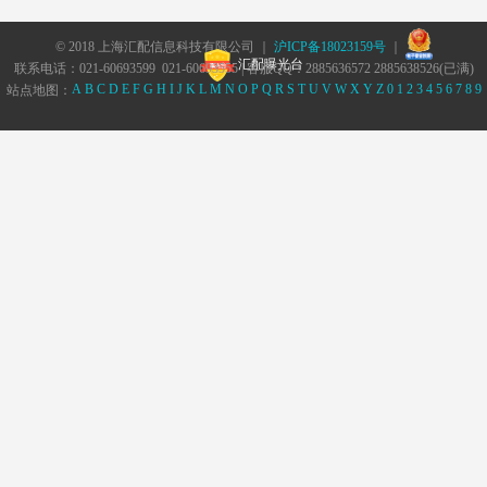
© 2018 上海汇配信息科技有限公司 ｜
沪ICP备18023159号
｜
汇配曝光台
联系电话：021-60693599 021-60693555 | 客服QQ：2885636572 2885638526(已满)
A
B
C
D
E
F
G
H
I
J
K
L
M
N
O
P
Q
R
S
T
U
V
W
X
Y
Z
0
1
2
3
4
5
6
7
8
9
站点地图：