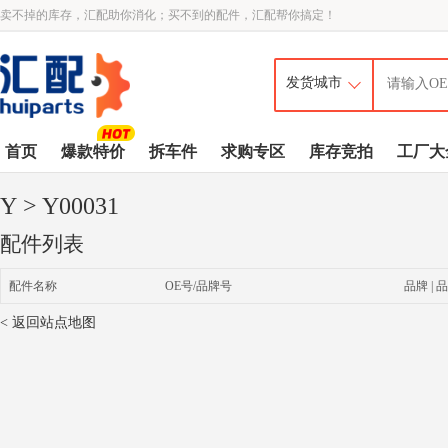
卖不掉的库存，汇配助你消化；买不到的配件，汇配帮你搞定！
首页
爆款特价
拆车件
求购专区
库存竞拍
工厂大
Y
> Y00031
配件列表
配件名称
OE号/品牌号
品牌 | 品
< 返回站点地图