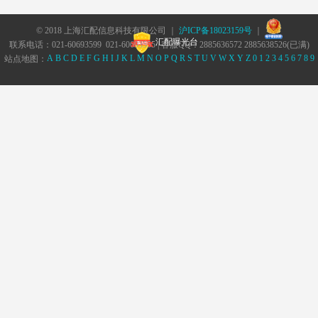
© 2018 上海汇配信息科技有限公司 ｜
沪ICP备18023159号
｜
汇配曝光台
联系电话：021-60693599 021-60693555 | 客服QQ：2885636572 2885638526(已满)
A
B
C
D
E
F
G
H
I
J
K
L
M
N
O
P
Q
R
S
T
U
V
W
X
Y
Z
0
1
2
3
4
5
6
7
8
9
站点地图：