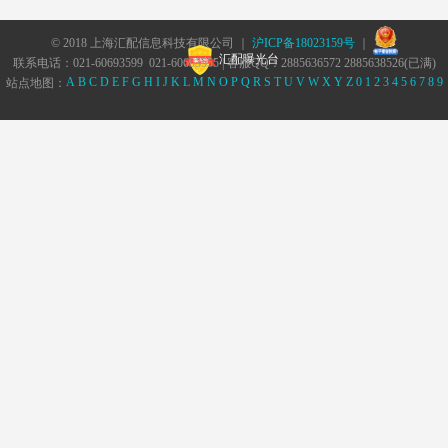
© 2018 上海汇配信息科技有限公司 ｜
沪ICP备18023159号
｜
汇配曝光台
联系电话：021-60693599 021-60693555 | 客服QQ：2885636572 2885638526(已满)
A
B
C
D
E
F
G
H
I
J
K
L
M
N
O
P
Q
R
S
T
U
V
W
X
Y
Z
0
1
2
3
4
5
6
7
8
9
站点地图：