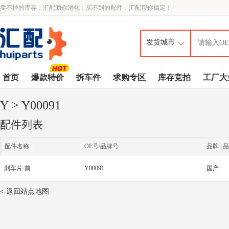
卖不掉的库存，汇配助你消化；买不到的配件，汇配帮你搞定！
首页
爆款特价
拆车件
求购专区
库存竞拍
工厂大
Y
> Y00091
配件列表
配件名称
OE号/品牌号
品牌 | 品
刹车片-前
Y00091
国产
< 返回站点地图