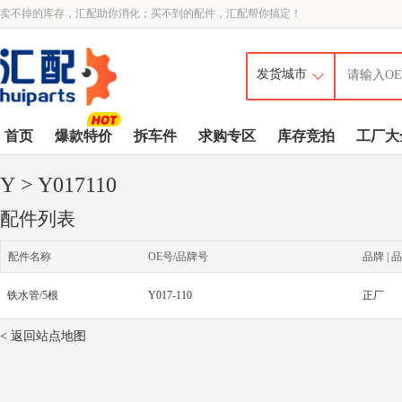
卖不掉的库存，汇配助你消化；买不到的配件，汇配帮你搞定！
首页
爆款特价
拆车件
求购专区
库存竞拍
工厂大
Y
> Y017110
配件列表
配件名称
OE号/品牌号
品牌 | 品
铁水管/5根
Y017-110
正厂
< 返回站点地图