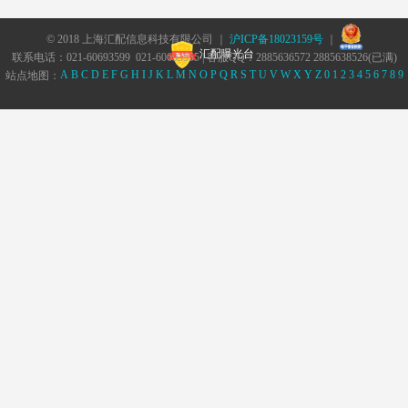
© 2018 上海汇配信息科技有限公司 ｜
沪ICP备18023159号
｜
汇配曝光台
联系电话：021-60693599 021-60693555 | 客服QQ：2885636572 2885638526(已满)
A
B
C
D
E
F
G
H
I
J
K
L
M
N
O
P
Q
R
S
T
U
V
W
X
Y
Z
0
1
2
3
4
5
6
7
8
9
站点地图：