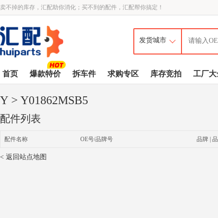
卖不掉的库存，汇配助你消化；买不到的配件，汇配帮你搞定！
首页
爆款特价
拆车件
求购专区
库存竞拍
工厂大
Y
> Y01862MSB5
配件列表
配件名称
OE号/品牌号
品牌 | 品
< 返回站点地图