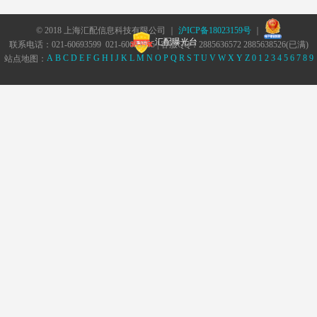
© 2018 上海汇配信息科技有限公司 ｜
沪ICP备18023159号
｜
汇配曝光台
联系电话：021-60693599 021-60693555 | 客服QQ：2885636572 2885638526(已满)
A
B
C
D
E
F
G
H
I
J
K
L
M
N
O
P
Q
R
S
T
U
V
W
X
Y
Z
0
1
2
3
4
5
6
7
8
9
站点地图：