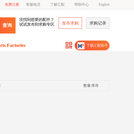
免费注册
客服电话
了解汇配
帮助中心
English
没找到想要的配件？
发布求购
求购记录
试试发布到求购专区
查询
rts Factories
下载汇配助手
商
数量/库存