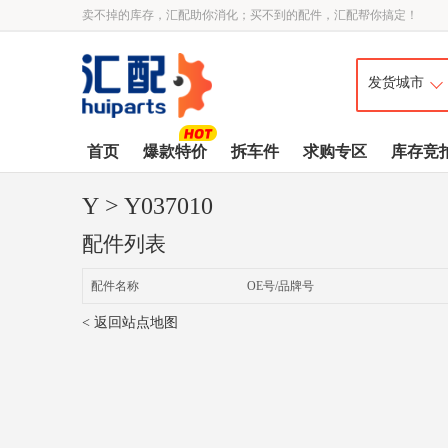
卖不掉的库存，汇配助你消化；买不到的配件，汇配帮你搞定！
首页
爆款特价
拆车件
求购专区
库存竞
Y
> Y037010
配件列表
配件名称
OE号/品牌号
< 返回站点地图