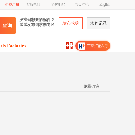
免费注册
客服电话
了解汇配
帮助中心
English
没找到想要的配件？
发布求购
求购记录
试试发布到求购专区
查询
rts Factories
下载汇配助手
商
数量/库存