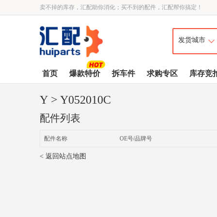
卖不掉的库存，汇配助你消化；买不到的配件，汇配帮你搞定！
首页
爆款特价
拆车件
求购专区
库存竞
Y
> Y052010C
配件列表
配件名称
OE号/品牌号
< 返回站点地图