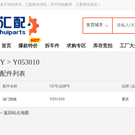
卖不掉的库存，汇配助你消化；买不到的配件，汇配帮你搞定！
首页
爆款特价
拆车件
求购专区
库存竞拍
工厂大
Y
> Y053010
配件列表
配件名称
OE号/品牌号
品牌 | 品
油门踏板
Y053-010
重庆
< 返回站点地图