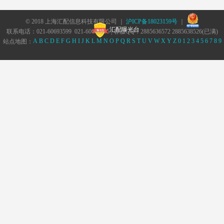
© 2018 上海汇配信息科技有限公司 ｜
沪ICP备18023159号
｜
汇配曝光台
联系电话：021-60693599 021-60693555 | 客服QQ：2885636572 2885638526(已满)
A
B
C
D
E
F
G
H
I
J
K
L
M
N
O
P
Q
R
S
T
U
V
W
X
Y
Z
0
1
2
3
4
5
6
7
8
9
站点地图：