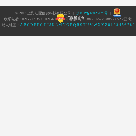
© 2018 上海汇配信息科技有限公司 ｜
沪ICP备18023159号
｜
汇配曝光台
联系电话：021-60693599 021-60693555 | 客服QQ：2885636572 2885638526(已满)
A
B
C
D
E
F
G
H
I
J
K
L
M
N
O
P
Q
R
S
T
U
V
W
X
Y
Z
0
1
2
3
4
5
6
7
8
9
站点地图：