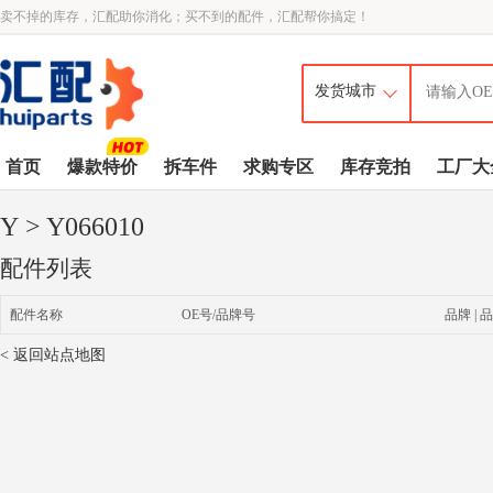
卖不掉的库存，汇配助你消化；买不到的配件，汇配帮你搞定！
首页
爆款特价
拆车件
求购专区
库存竞拍
工厂大
Y
> Y066010
配件列表
配件名称
OE号/品牌号
品牌 | 品
< 返回站点地图