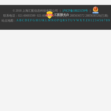
© 2018 上海汇配信息科技有限公司 ｜
沪ICP备18023159号
｜
汇配曝光台
联系电话：021-60693599 021-60693555 | 客服QQ：2885636572 2885638526(已满)
A
B
C
D
E
F
G
H
I
J
K
L
M
N
O
P
Q
R
S
T
U
V
W
X
Y
Z
0
1
2
3
4
5
6
7
8
9
站点地图：