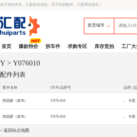
卖不掉的库存，汇配助你消化；买不到的配件，汇配帮你搞定！
首页
爆款特价
拆车件
求购专区
库存竞拍
工厂大
Y
> Y076010
配件列表
配件名称
OE号/品牌号
品牌 | 品
挡泥胶（前/R）
Y076-010
。 卡星
挡泥胶（前/R）
Y076-010
。 卡星
< 返回站点地图