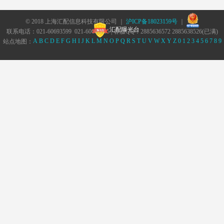
© 2018 上海汇配信息科技有限公司 ｜
沪ICP备18023159号
｜
汇配曝光台
联系电话：021-60693599 021-60693555 | 客服QQ：2885636572 2885638526(已满)
A
B
C
D
E
F
G
H
I
J
K
L
M
N
O
P
Q
R
S
T
U
V
W
X
Y
Z
0
1
2
3
4
5
6
7
8
9
站点地图：