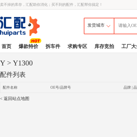
卖不掉的库存，汇配助你消化；买不到的配件，汇配帮你搞定！
首页
爆款特价
拆车件
求购专区
库存竞拍
工厂大
Y
> Y1300
配件列表
配件名称
OE号/品牌号
品牌 | 品
< 返回站点地图