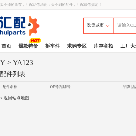
卖不掉的库存，汇配助你消化；买不到的配件，汇配帮你搞定！
首页
爆款特价
拆车件
求购专区
库存竞拍
工厂大
Y
> YA123
配件列表
配件名称
OE号/品牌号
品牌 | 品
< 返回站点地图