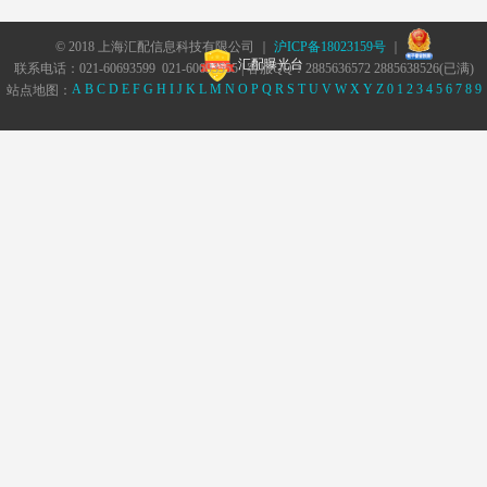
© 2018 上海汇配信息科技有限公司 ｜
沪ICP备18023159号
｜
汇配曝光台
联系电话：021-60693599 021-60693555 | 客服QQ：2885636572 2885638526(已满)
A
B
C
D
E
F
G
H
I
J
K
L
M
N
O
P
Q
R
S
T
U
V
W
X
Y
Z
0
1
2
3
4
5
6
7
8
9
站点地图：