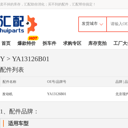
卖不掉的库存，汇配助你消化；买不到的配件，汇配帮你搞定！
首页
爆款特价
拆车件
求购专区
库存竞拍
工厂大
Y
> YA13126B01
配件列表
配件名称
OE号/品牌号
品牌 | 品
发动机
YA13126B01
1、配件品牌：
适用车型