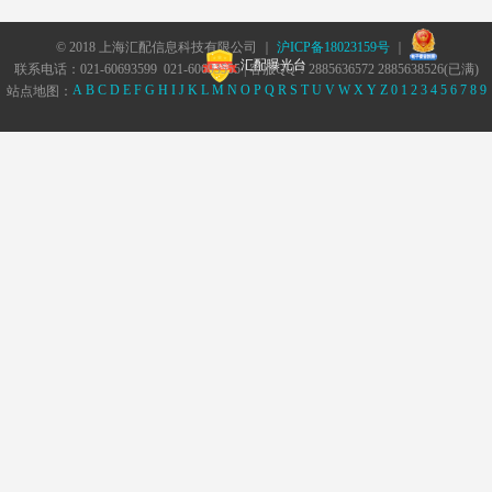
© 2018 上海汇配信息科技有限公司 ｜
沪ICP备18023159号
｜
汇配曝光台
联系电话：021-60693599 021-60693555 | 客服QQ：2885636572 2885638526(已满)
A
B
C
D
E
F
G
H
I
J
K
L
M
N
O
P
Q
R
S
T
U
V
W
X
Y
Z
0
1
2
3
4
5
6
7
8
9
站点地图：