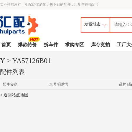
卖不掉的库存，汇配助你消化；买不到的配件，汇配帮你搞定！
首页
爆款特价
拆车件
求购专区
库存竞拍
工厂大
Y
> YA57126B01
配件列表
配件名称
OE号/品牌号
品牌 | 品
< 返回站点地图