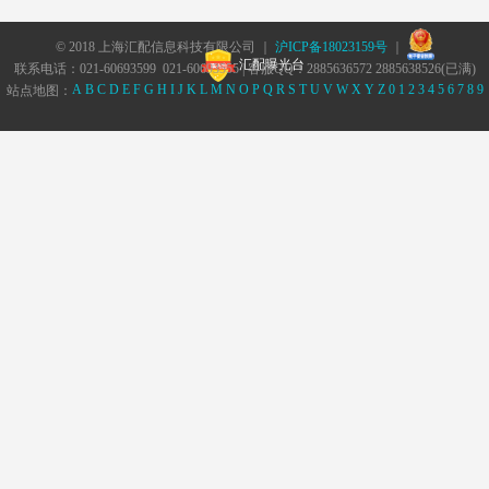
© 2018 上海汇配信息科技有限公司 ｜
沪ICP备18023159号
｜
汇配曝光台
联系电话：021-60693599 021-60693555 | 客服QQ：2885636572 2885638526(已满)
A
B
C
D
E
F
G
H
I
J
K
L
M
N
O
P
Q
R
S
T
U
V
W
X
Y
Z
0
1
2
3
4
5
6
7
8
9
站点地图：