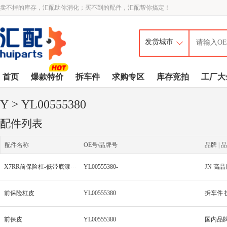
卖不掉的库存，汇配助你消化；买不到的配件，汇配帮你搞定！
首页
爆款特价
拆车件
求购专区
库存竞拍
工厂大
Y
> YL00555380
配件列表
配件名称
OE号/品牌号
品牌 | 品
X7RR前保险杠-低带底漆全标
YL00555380-
JN 高
前保险杠皮
YL00555380
拆车件 
前保皮
YL00555380
国内品