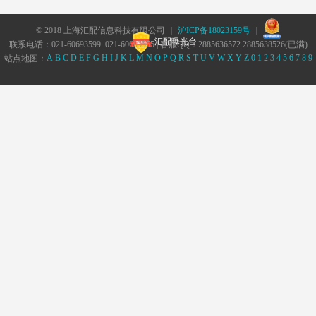
© 2018 上海汇配信息科技有限公司 ｜
沪ICP备18023159号
｜
汇配曝光台
联系电话：021-60693599 021-60693555 | 客服QQ：2885636572 2885638526(已满)
A
B
C
D
E
F
G
H
I
J
K
L
M
N
O
P
Q
R
S
T
U
V
W
X
Y
Z
0
1
2
3
4
5
6
7
8
9
站点地图：