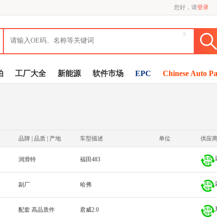
您好，请
登录
x
拍
工厂大全
新能源
软件市场
EPC
Chinese Auto Pa
品牌 | 品质 | 产地
车型描述
单位
供应
润滑特
福田483
副厂
哈弗
配套 高品质件
君威2.0