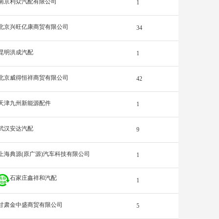
南京利众汽配有限公司
1
北京兴旺亿康商贸有限公司
34
昆明洪成汽配
1
北京威得恒祥商贸有限公司
42
天津九州新能源配件
1
武汉安达汽配
9
上海典源(原广源)汽车科技有限公司
1
石家庄鑫祥和汽配
1
甘肃金中盛商贸有限公司
5