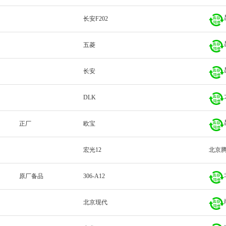
长安F202
五菱
长安
DLK
正厂
欧宝
宏光12
北京
原厂备品
306-A12
北京现代