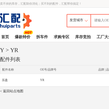
卖不掉的库存，汇配助你消化；买不到的配件，汇配帮你搞定！
首页
爆款特价
拆车件
求购专区
库存竞拍
工厂大
Y
> YR
配件列表
配件名称
OE号/品牌号
品牌 | 品
压盘
YR
< 返回站点地图