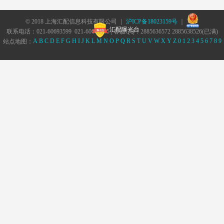
© 2018 上海汇配信息科技有限公司 ｜
沪ICP备18023159号
｜
汇配曝光台
联系电话：021-60693599 021-60693555 | 客服QQ：2885636572 2885638526(已满)
A
B
C
D
E
F
G
H
I
J
K
L
M
N
O
P
Q
R
S
T
U
V
W
X
Y
Z
0
1
2
3
4
5
6
7
8
9
站点地图：