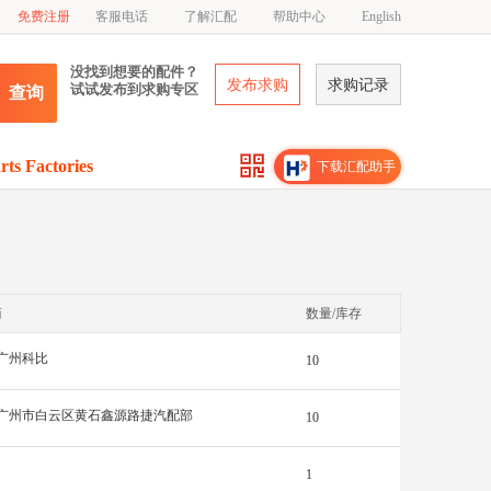
免费注册
客服电话
了解汇配
帮助中心
English
没找到想要的配件？
发布求购
求购记录
试试发布到求购专区
查询
rts Factories
下载汇配助手
商
数量/库存
广州科比
10
广州市白云区黄石鑫源路捷汽配部
10
1