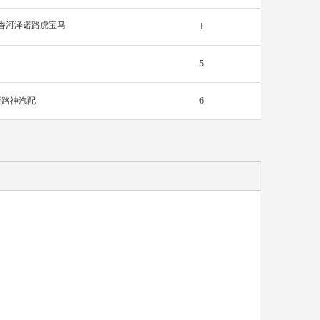
香河泽诺路虎宝马
1
5
新路神汽配
6