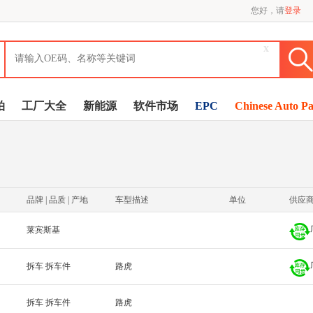
您好，请
登录
x
拍
工厂大全
新能源
软件市场
EPC
Chinese Auto Pa
品牌 | 品质 | 产地
车型描述
单位
供应
莱宾斯基
拆车 拆车件
路虎
拆车 拆车件
路虎