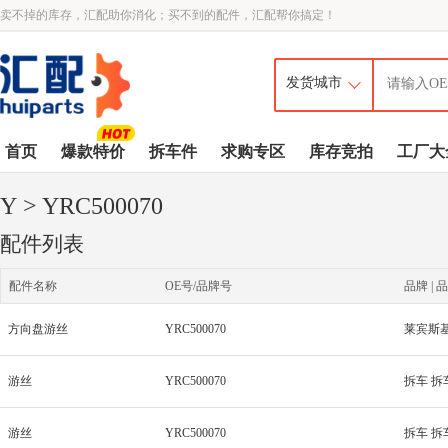
卖不掉的库存，汇配助你消化；买不到的配件，汇配帮你搞定！
首页
爆款特价
拆车件
求购专区
库存竞拍
工厂大
Y
> YRC500070
配件列表
配件名称
OE号/品牌号
品牌 | 品
方向盘游丝
YRC500070
莱宾斯
游丝
YRC500070
拆车 拆
游丝
YRC500070
拆车 拆