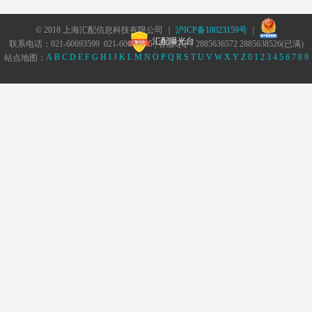
© 2018 上海汇配信息科技有限公司 ｜
沪ICP备18023159号
｜
汇配曝光台
联系电话：021-60693599 021-60693555 | 客服QQ：2885636572 2885638526(已满)
A
B
C
D
E
F
G
H
I
J
K
L
M
N
O
P
Q
R
S
T
U
V
W
X
Y
Z
0
1
2
3
4
5
6
7
8
9
站点地图：