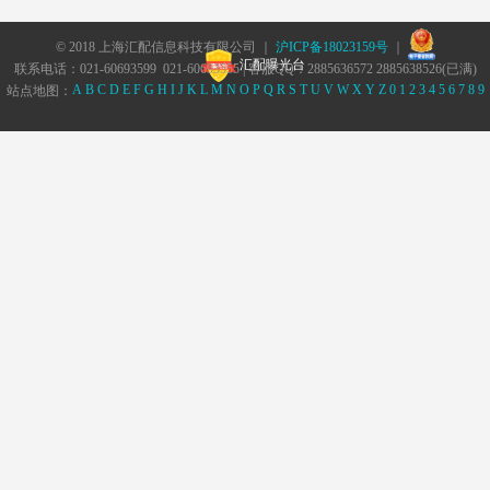
© 2018 上海汇配信息科技有限公司 ｜
沪ICP备18023159号
｜
汇配曝光台
联系电话：021-60693599 021-60693555 | 客服QQ：2885636572 2885638526(已满)
A
B
C
D
E
F
G
H
I
J
K
L
M
N
O
P
Q
R
S
T
U
V
W
X
Y
Z
0
1
2
3
4
5
6
7
8
9
站点地图：