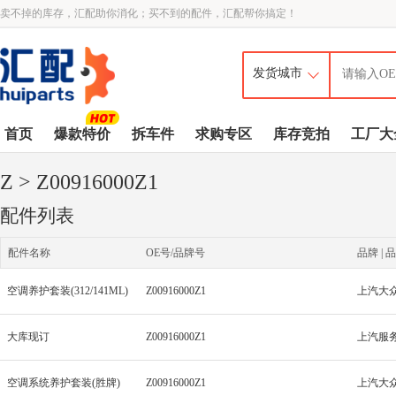
卖不掉的库存，汇配助你消化；买不到的配件，汇配帮你搞定！
首页
爆款特价
拆车件
求购专区
库存竞拍
工厂大
Z
> Z00916000Z1
配件列表
配件名称
OE号/品牌号
品牌 | 品
空调养护套装(312/141ML)
Z00916000Z1
上汽大众
大库现订
Z00916000Z1
空调系统养护套装(胜牌)
Z00916000Z1
上汽大